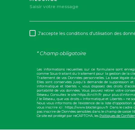
TRAD_MELTEM_VOR
J'accepte les conditions d'utilisation des donné
RÈGLEMENTATION
* Champ obligatoire
Les informations recueillies sur ce formulaire sont enre
comme Sous-traitant du traitement pour la gestion de la cli
Traitement de vos Données personnelles. La base légale du 
Elles sont conservées jusqu'à demande de suppression et 
informatique et libertés », vous disposez des droits d’accès
portabilité de vos données. Vous pouvez retirer votre con
Réseau. Consultez le site https://cnil.fr/fr pour plus d’infor
/ le Réseau, que vos droits « Informatique et Libertés » ne 
Nous vous informons de l’existence de la liste d'opposition
vous inscrire ici : https://www.bloctel.gouv.fr Dans le cadre
pas inscrire de Données sensibles dans le champ de saisie lib
Ce site est protégé par reCAPTCHA, les
Politiques de Confiden