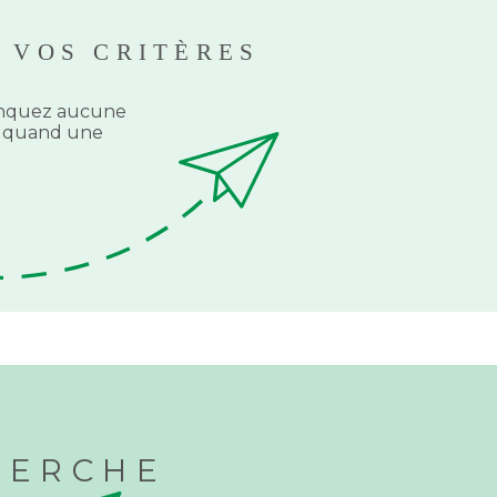
 VOS CRITÈRES
SITE G
manquez aucune
ti quand une
BIENS 
HERCHE