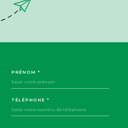
PRÉNOM *
OORDONNEES
TÉLÉPHONE *