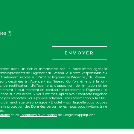
EDEMANDE
es (*)
ENVOYER
gistrées dans un fichier informatisé par La Boite Immo agissant
entèle/prospects de l'Agence / du Réseau qui reste Responsable du
traitement repose sur l'intérêt légitime de l'Agence / du Réseau.
sont destinées à l'Agence / au Réseau. Conformément à la loi «
, de rectification, d’effacement, d’opposition, de limitation et de
sentement à tout moment en contactant directement l’Agence / Le
mations sur vos droits. Si vous estimez, après avoir contacté l'Agence
sont pas respectés, vous pouvez adresser une réclamation à la CNIL.
 au démarchage téléphonique « Bloctel », sur laquelle vous pouvez
 de la protection des Données personnelles, nous vous invitons à ne
re.
tialité
et les
Conditions d'Utilisation
de Google s'appliquent.