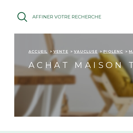
Aller
Aller
Aller
Aller
à
à
au
au
AFFINER VOTRE RECHERCHE
:
la
menu
contenu
recherche
principal
ACCUEIL
VENTE
VAUCLUSE
PIOLENC
M
ACHAT MAISON 