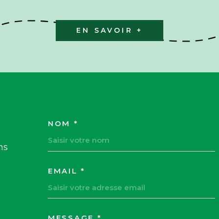
EN SAVOIR +
NOM *
TRAD_MELTEM_VOSC
ns
EMAIL *
MESSAGE *